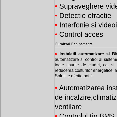
•
Supraveghere vid
•
Detectie efractie
•
Interfonie si video
•
Control acces
Furnizori Echipamente
»
Instalatii automatizare si 
automatizare si control al sisteme
toate tipurile de cladiri, cat 
reducerea costurilor energetice, ad
Solutiile oferite pot fi:
•
Automatizarea insta
de incalzire,climatiz
ventilare
•
Controlul tip BMS 