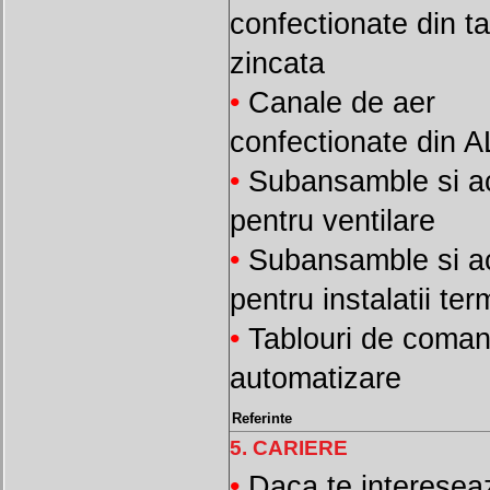
confectionate din t
zincata
•
Canale de aer
confectionate din 
•
Subansamble si ac
pentru ventilare
•
Subansamble si ac
pentru instalatii ter
•
Tablouri de coman
automatizare
Referinte
5. CARIERE
•
Daca te interesea