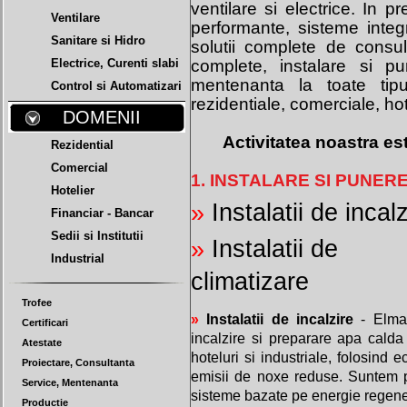
ventilare si electrice. In p
Ventilare
performante, sisteme integr
Sanitare si Hidro
solutii complete de consul
Electrice, Curenti slabi
complete, instalare si pun
mentenanta la toate tipu
Control si Automatizari
rezidentiale, comerciale, hote
DOMENII
Activitatea noastra est
Rezidential
Comercial
1. INSTALARE SI PUNERE
Hotelier
»
Instalatii de incalz
Financiar - Bancar
Sedii si Institutii
»
Instalatii de
Industrial
climatizare
Trofee
»
Instalatii de incalzire
- Elma 
Certificari
incalzire si preparare apa calda 
Atestate
hoteluri si industriale, folosind
Proiectare, Consultanta
emisii de noxe reduse. Suntem p
Service, Mentenanta
sisteme bazate pe energie regene
Productie