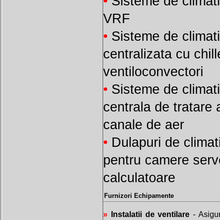
•
Sisteme de climati
VRF
•
Sisteme de climat
centralizata cu chill
ventiloconvectori
•
Sisteme de climat
centrala de tratare 
canale de aer
•
Dulapuri de climat
pentru camere serve
calculatoare
Furnizori Echipamente
»
Instalatii de ventilare
- Asigur