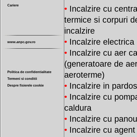
Cariere
•
Incalzire cu centra
termice si corpuri d
incalzire
•
Incalzire electrica
www.anpc.gov.ro
•
Incalzire cu aer ca
(generatoare de aer
Politica de confidentialitate
aeroterme)
Termeni si conditii
•
Incalzire in pardo
Despre fisierele cookie
•
Incalzire cu pomp
caldura
•
Incalzire cu panou
•
Incalzire cu agent