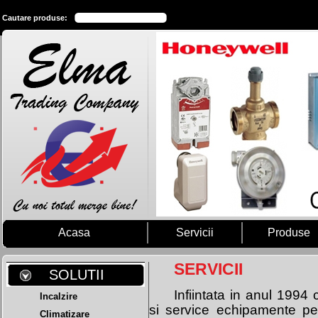
Cautare produse:
Acasa
Servicii
Produse
SERVICII
SOLUTII
Infiintata in anul 1994 
Incalzire
si service echipamente pent
Climatizare